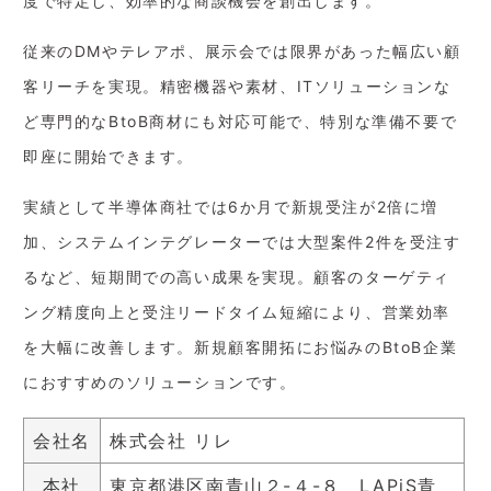
度で特定し、効率的な商談機会を創出します。
従来のDMやテレアポ、展示会では限界があった幅広い顧
客リーチを実現。精密機器や素材、ITソリューションな
ど専門的なBtoB商材にも対応可能で、特別な準備不要で
即座に開始できます。
実績として半導体商社では6か月で新規受注が2倍に増
加、システムインテグレーターでは大型案件2件を受注す
るなど、短期間での高い成果を実現。顧客のターゲティ
ング精度向上と受注リードタイム短縮により、営業効率
を大幅に改善します。新規顧客開拓にお悩みのBtoB企業
におすすめのソリューションです。
会社名
株式会社 リレ
本社
東京都港区南青山２-４-８ LAPiS青