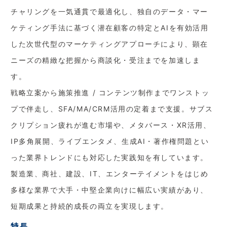
チャリングを一気通貫で最適化し、独自のデータ・マー
ケティング手法に基づく潜在顧客の特定とAIを有効活用
した次世代型のマーケティングアプローチにより、顕在
ニーズの精緻な把握から商談化・受注までを加速しま
す。
戦略立案から施策推進 / コンテンツ制作までワンストッ
プで伴走し、SFA/MA/CRM活用の定着まで支援。サブス
クリプション疲れが進む市場や、メタバース・XR活用、
IP多角展開、ライブエンタメ、生成AI・著作権問題とい
った業界トレンドにも対応した実践知を有しています。
製造業、商社、建設、IT、エンターテイメントをはじめ
多様な業界で大手・中堅企業向けに幅広い実績があり、
短期成果と持続的成長の両立を実現します。
特長