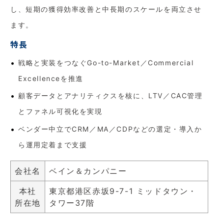
し、短期の獲得効率改善と中長期のスケールを両立させ
ます。
特長
戦略と実装をつなぐGo-to-Market／Commercial
Excellenceを推進
顧客データとアナリティクスを核に、LTV／CAC管理
とファネル可視化を実現
ベンダー中立でCRM／MA／CDPなどの選定・導入か
ら運用定着まで支援
会社名
ベイン＆カンパニー
本社
東京都港区赤坂9-7-1 ミッドタウン・
所在地
タワー37階