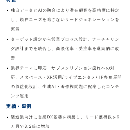
独自データとAIの融合により潜在顧客を高精度に特定
し、顕在ニーズを逃さないリードジェネレーションを
実装
ターゲット設定から営業プロセス設計、ナーチャリン
グ設計までを統合し、商談化率・受注率を継続的に改
善
業界テーマに即応：サブスクリプション疲れへの対
応、メタバース・XR活用/ライブエンタメ/ IP多角展開
の収益化設計、生成AI・著作権問題に配慮したコンテ
ンツ運用
実績・事例
製造業向けに営業DX基盤を構築し、リード獲得数を6
カ月で3.2倍に増加